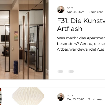
nora
Apr 28, 2023
2 min read
F31: Die Kuns
Artflash
Was macht das Apartment
besonders? Genau, die 
Altbauwändewände! Aus m
perfekter...
nora
Dec 15, 2020
2 min read